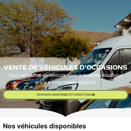
PRENDRE UN RENDEZ-
VOUS
VENTE DE VÉHICULES D'OCCASIONS
Vous rechercher un véhicule nous le trouvons pour vous
grâce a notre réseau national.
VOIR NOS AVANTAGES ET CONDITIONS
Nos véhicules disponibles