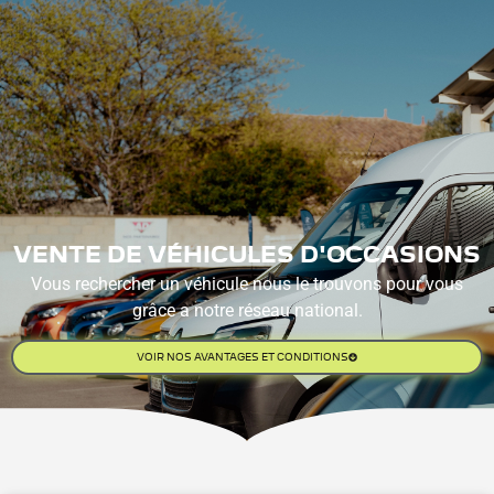
PRENDRE UN RENDEZ-
VOUS
VENTE DE VÉHICULES D'OCCASIONS
Vous rechercher un véhicule nous le trouvons pour vous
grâce a notre réseau national.
VOIR NOS AVANTAGES ET CONDITIONS