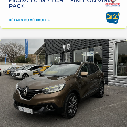
MICRA 1.0 IG 71 CH – FINITION VISIA
PACK
DÉTAILS DU VÉHICULE »